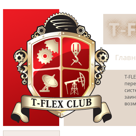
Главн
T-FL
пере
сист
заин
возм