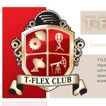
Главн
T-FL
пере
сист
заин
возм