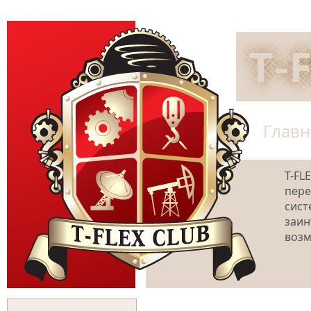
Главн
T-FL
пере
сист
заин
возм