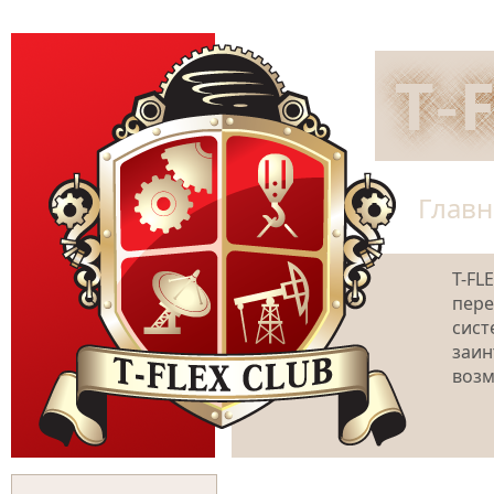
Главн
T-FL
пере
сист
заин
возм