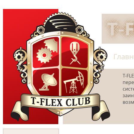
Главн
T-FL
пере
сист
заин
возм