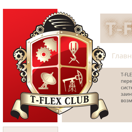
Главн
T-FL
пере
сист
заин
возм